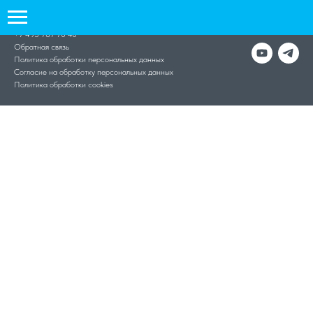
1991–2021 ©
ФОРС
+7 495 787 70 40
Обратная связь
Политика обработки персональных данных
Согласие на обработку персональных данных
Политика обработки cookies